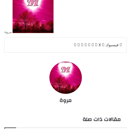
مروة
فيسبوك
‫X
مروة
مقالات ذات صلة